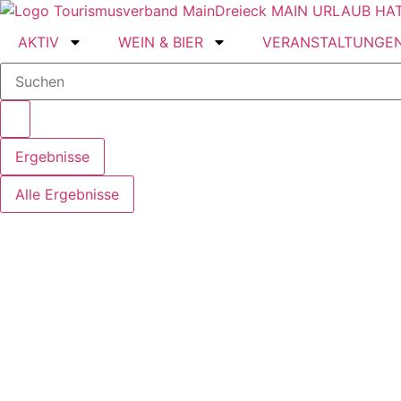
Zum
Inhalt
AKTIV
WEIN & BIER
VERANSTALTUNGE
springen
Search
...
Ergebnisse
Alle Ergebnisse