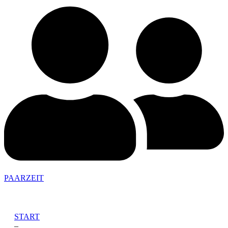
PAARZEIT
START
–