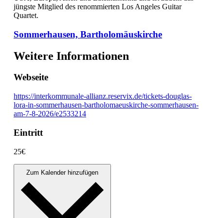
jüngste Mitglied des renommierten Los Angeles Guitar
Quartet.
Sommerhausen, Bartholomäuskirche
Weitere Informationen
Webseite
https://interkommunale-allianz.reservix.de/tickets-douglas-
lora-in-sommerhausen-bartholomaeuskirche-sommerhausen-
am-7-8-2026/e2533214
Eintritt
25€
Zum Kalender hinzufügen