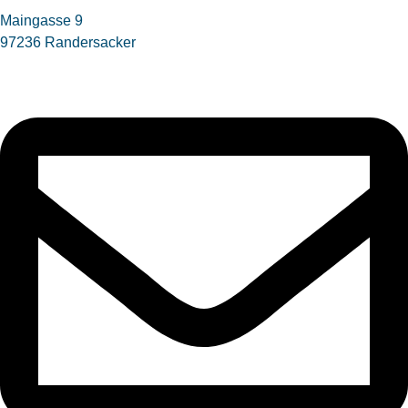
Maingasse 9
97236 Randersacker