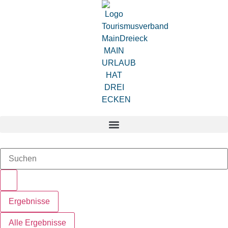
Zum
Inhalt
springen
Search
...
Ergebnisse
Alle Ergebnisse