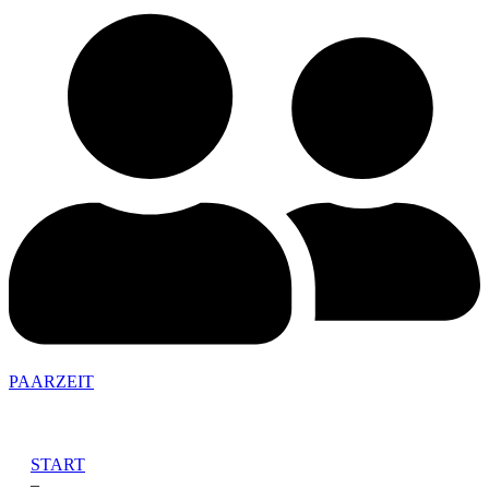
PAARZEIT
START
–