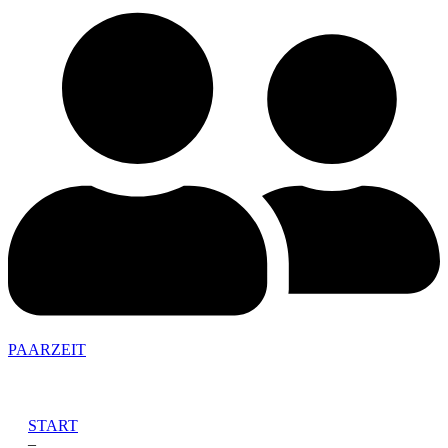
PAARZEIT
START
–