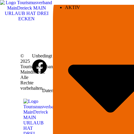
AKTIV
©
Unbedingt vorbeischauen!
2025
Tourismusverband
Maindreieck.
Alle
Rechte
vorbehalten.
Datenschutzerklärung
Impressum
KONTAKT
&
ANFRAGEN