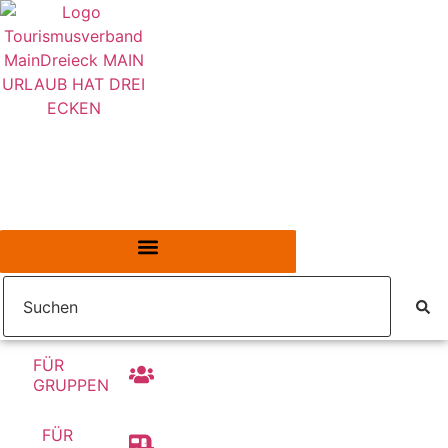
Zum
Inhalt
springen
Search
...
FÜR
GRUPPEN
FÜR