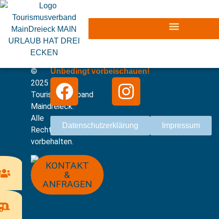
©
Unbedingt vorbeischauen!
2025
Tourismusverband
Maindreieck.
Alle
Datenschutzerklärung
Impressum
Rechte
vorbehalten.
KONTAKT
&
ANFRAGEN