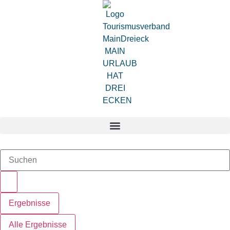
Zum
Inhalt
springen
Search
...
Ergebnisse
Alle Ergebnisse