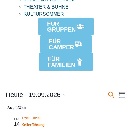
THEATER & BÜHNE
KULTURSOMMER
FÜR
GRUPPEN
FÜR
CAMPER
FÜR
FAMILIEN
Veran
Vera
Heute
 - 
19.09.2026
Suche
Zusam
Ansi
Datum
Suche
Navi
auswählen.
Aug. 2026
und
17:00
-
18:00
FR.
14
Ansich
Kellerführung