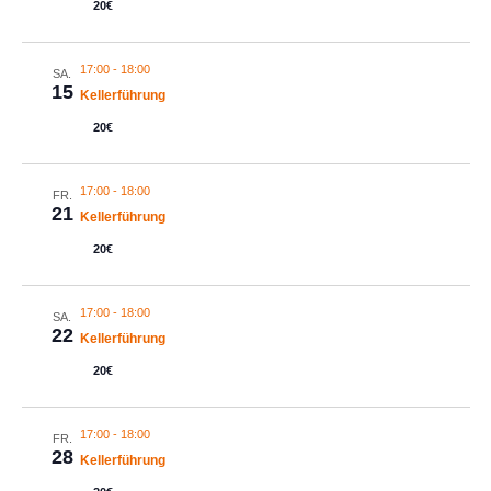
20€
Navig
17:00
-
18:00
SA.
15
Kellerführung
20€
17:00
-
18:00
FR.
21
Kellerführung
20€
17:00
-
18:00
SA.
22
Kellerführung
20€
17:00
-
18:00
FR.
28
Kellerführung