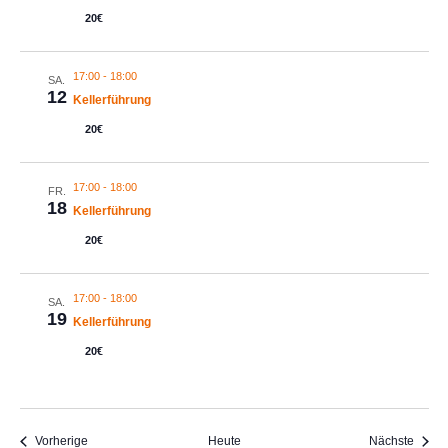
20€
17:00
-
18:00
SA.
12
Kellerführung
20€
17:00
-
18:00
FR.
18
Kellerführung
20€
17:00
-
18:00
SA.
19
Kellerführung
20€
Veranstaltungen
Veran
Vorherige
Heute
Nächste